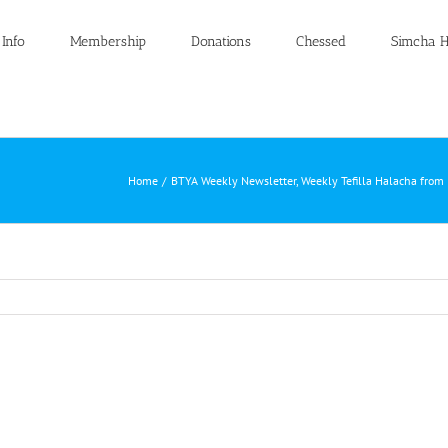
 Info
Membership
Donations
Chessed
Simcha H
Home
BTYA Weekly Newsletter
Weekly Tefilla Halacha from