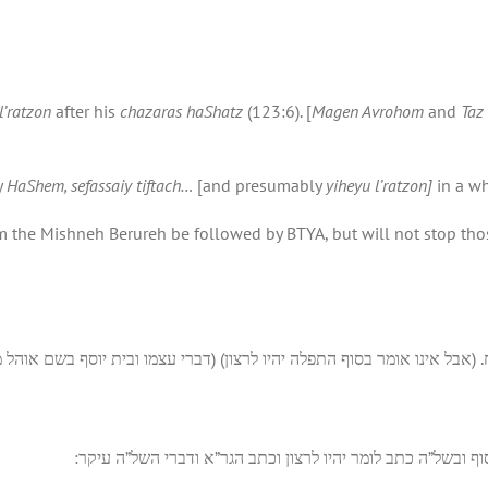
l’ratzon
after his
chazaras haShatz
(123:6). [
Magen Avrohom
and
Taz
y
HaShem, sefassaiy tiftach…
[and presumably
yiheyu l’ratzon
]
in a wh
 the Mishneh Berureh be followed by BTYA, but will not stop th
. (אבל אינו אומר בסוף התפלה יהיו לרצון) (דברי עצמו ובית יוסף בשם אוהל
וף ובשל”ה כתב לומר יהיו לרצון וכתב הגר”א ודברי השל”ה עיקר