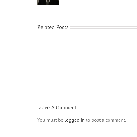
Related Posts
Shabbos
Bulletin
Parshas
Ki
Savo
5780
T
Leave A Comment
You must be
logged in
to post a comment.