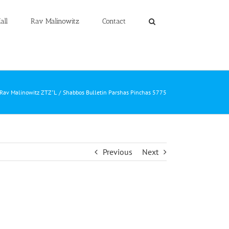
all
Rav Malinowitz
Contact
 Rav Malinowitz ZTZ"L
Shabbos Bulletin Parshas Pinchas 5775
Previous
Next