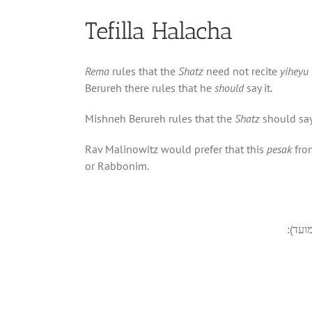
Tefilla Halacha
Rema
rules that the
Shatz
need not recite
yiheyu 
Berureh there rules that he
should
say it.
Mishneh Berureh rules that the
Shatz
should sa
Rav Malinowitz would prefer that this
pesak
from
or Rabbonim.
 מועד