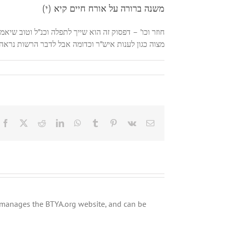
משנה ברורה על אורח חיים קיא (י)
חוזר וכו’ – דפסוק זה הוא שייך לתפלה וכנ”ל וטוב ש
מצוה כגון לענות איש”ר וכדומה אבל לדבר הרשות נרא:
Facebook
X
Reddit
LinkedIn
WhatsApp
Tumblr
Pinterest
Vk
Email
ly manages the BTYA.org website, and can be