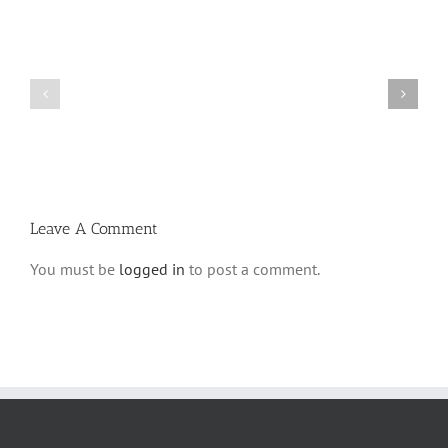
Shabbos
Shabbos
Bulletin
Bulletin
Parshas
Parshas
Vayeitzei
Ki
5780
Savo
and
5780
Tefilla
Halacha
Leave A Comment
You must be
logged in
to post a comment.