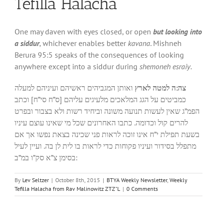
Tefilla Halacha
One may daven with eyes closed, or open
but looking into
a siddur
, whichever enables better
kavana
. Mishneh
Berura 95:5 speaks of the consequences of looking
anywhere except into a siddur during
shemoneh esraiy
.
צה:ה למטה לארץ
ואותן המגביהים ראשיהם ועיניהם למעלה
כמביטים על הגג המלאכים מלעיגים עליהם [ס”ח סי”ח] וכתב
הפמ”ג שאין לעשות תנועה משונה וביחיד רשות ולא בצבור ובפרט
להרים קול וכדומה. כתבו האחרונים שכל מי שאינו עוצם עיניו
בשעת תפילת י”ח אינו זוכה לראות פני שכינה בצאת נפשו אך אם
מתפלל בסידור ועיניו פקוחות כדי לראות בו לית לן בה. ועיין לעיל
בסימן צ”א סק”ו במ”ב:
By
Lev Seltzer
|
October 8th, 2015
|
BTYA Weekly Newsletter
,
Weekly
Tefilla Halacha from Rav Malinowitz ZTZ"L
|
0 Comments