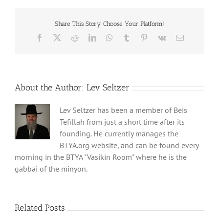
Share This Story, Choose Your Platform!
Facebook
X
Reddit
LinkedIn
WhatsApp
Tumblr
Pinterest
Vk
Email
About the Author:
Lev Seltzer
Lev Seltzer has been a member of Beis
Tefillah from just a short time after its
founding. He currently manages the
BTYA.org website, and can be found every
morning in the BTYA "Vasikin Room" where he is the
gabbai of the minyon.
Related Posts